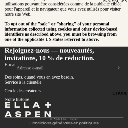
NOUVELLES 
utilisations pouvant être considérées comme de la publicité ciblée
SUNGLA
pour l'appareil et le navigateur que vous avez utilisés pour visiter
notre site Web.
COUVER
To opt out of the "sale" or "sharing" of your personal
BOUTEIL
information collected using cookies and other device-based
D'EAU
identifiers as described above, you must be browsing from
one of the applicable US states referred to above.
Rejoignez-nous — nouveautés,
invitations, 10 % de réduction.
E-mail
Politique de remboursement
Des soins, quand vous en avez besoin.
Politique de confidentialité
Service à la clientèle
Conditions d’utilisation
Cercle des créateurs
ÉTIQUE
Politique d’expédition
Notre histoire
Politique de résiliation
Coordonnées
© 2026
Ella + Aspen
Conditions générales et politiques