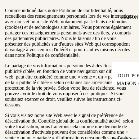
OUTER
Comme indiqué dans notre Politique de confidentialité, nous
SOCKS
recueillons des renseignements personnels lors de vos interactions
MAISON 
avec nous et notre site Web, notamment par le biais de témoins
(cookies) et de technologies similaires. Nous pouvons également
partager ces renseignements personnels avec des tiers, y compris
des partenaires publicitaires. Nous le faisons afin de vous
présenter des publicités sur d'autres sites Web qui correspondent
davantage à vos centres d'intérêt et pour d'autres raisons décrites
dans notre Politique de confidentialité.
Le partage de vos informations personnelles à des fins de
publicité ciblée, en fonction de votre navigation sur différents sites
TOUT PO
web, peut être considéré comme une « vente », un « partage » ou
de la « publicité ciblée » selon certaines lois américaines sur la
MAISON 
protection de la vie privée. Selon votre lieu de résidence, vous
QUOTIDI
pouvez avoir le droit de vous opposer à ces pratiques. Si vous
souhaitez exercer ce droit, veuillez suivre les instructions ci-
PARFUM
dessous.
D'INTÉR
Si vous visitez notre site Web avec le signal de préférence de
SACS FO
désactivation du Contrôle global de la confidentialité activé, selon
votre localisation, nous traiterons cela comme une demande de
TOUT
désactivation d'activités pouvant être considérées comme une «
CHAPEA
vente » ou un « partage » d'informations personnelles ou d'autres